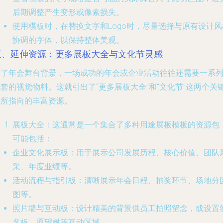
后期调整产生变形或像素损失。
使用模板时，在替换文字和Logo时，尽量选择与原有设计风
协调的字体，以保持整体美观。
三、延伸资源：更多展板大全与文化节灵感
除了年会舞台背景，一场成功的年会或企业活动往往还需要一系
套的视觉物料。这就引出了“更多展板大全”和“文化节”这两个关
词所指向的丰富资源。
展板大全
：这通常是一个集合了多种用途展板模板的资源包
可能包括：
企业文化展示板
：用于展示公司发展历程、核心价值、团队
采、年度业绩等。
活动流程与指引板
：清晰展示年会日程、抽奖环节、场地分
图等。
照片墙与互动板
：设计精美的背景供员工拍照留念，或设置
名板、愿望树等互动区域。