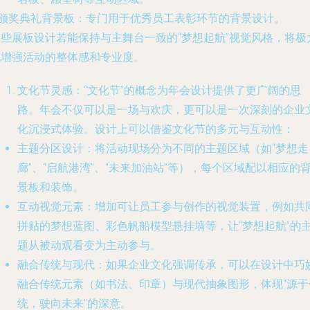
颁奖典礼背景板
：专门用于优秀员工表彰环节的背景设计。
这些展板设计若能保持与主舞台一致的“梦想起航”视觉风格，将极
地增强活动的整体感和专业度。
文化节灵感
：“文化节”的概念为年会设计提供了更广阔的思
路。年会不仅可以是一场与欢庆，更可以是一次深刻的企业
化沉浸式体验。设计上可以借鉴文化节的多元与互动性：
主题分区设计
：将活动现场分为不同的主题区域（如“梦想走
廊”、“启航港湾”、“未来加油站”等），每个区域配以相应的
景板和装饰。
互动视觉元素
：增加可让员工参与创作的视觉装置，例如共
拼贴的梦想蓝图、彩色帆船模型悬挂墙等，让“梦想起航”的
题从被动观看变为主动参与。
融合传统与现代
：如果企业文化强调传承，可以在设计中巧
融合传统元素（如书法、印章）与现代抽象图形，体现“源于
统，驶向未来”的深意。