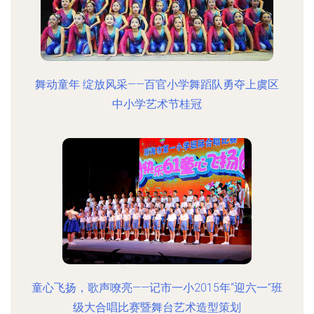
舞动童年 绽放风采——百官小学舞蹈队勇夺上虞区
中小学艺术节桂冠
童心飞扬，歌声嘹亮——记市一小2015年“迎六一”班
级大合唱比赛暨舞台艺术造型策划