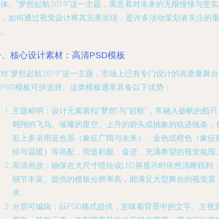
体。“梦想起航2019”这一主题，寓意着对未来的无限憧憬与坚
步，如何通过视觉设计将其完美呈现，是许多活动策划者关注的
点。
一、核心设计素材：高清PSD模板
对“梦想起航2019”这一主题，市场上已有专门设计的高质量舞
景PSD模板可供选择。这类模板通常具备以下优势：
主题鲜明
：设计元素紧扣“梦想”与“起航”，常融入扬帆的船只
翱翔的飞鸟、璀璨的星空、上升的箭头或抽象的轨迹线条，
彩上多采用蓝色系（象征广阔与未来）、金色或橙色（象征
煌与温暖）等搭配，营造积极、奋进、充满希望的视觉氛围
高清画质
：确保在大尺寸喷绘或LED屏显示时依然清晰锐利
细节丰富。提供的模板分辨率高，能满足大型舞台的视觉需
求。
分层可编辑
：以PSD格式提供，意味着背景中的文字、主视