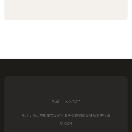
电话：1525752**
地址：浙江省衢州市龙游县龙洲街道锦绣龙城商业步行街
B2-30号