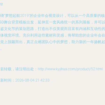
##
绕“梦想起航2019”的企业年会视觉设计，可以从一个高质量的
核
SD舞台背景模板
出发，延伸至一套风格统一的
系列展板
，并可
借鉴
文化节
的策划思路，打造出不仅美观而且富有内涵和互动性
整体视觉环境。充分利用这些素材和灵感，将帮助您的企业年会
视觉上脱颖而出，真正点燃团队心中的梦想，助力新的一年扬帆
航。
若转载，请注明出处：http://www.kyjihua.com/product/52.html
新时间：2026-08-04 21:42:33