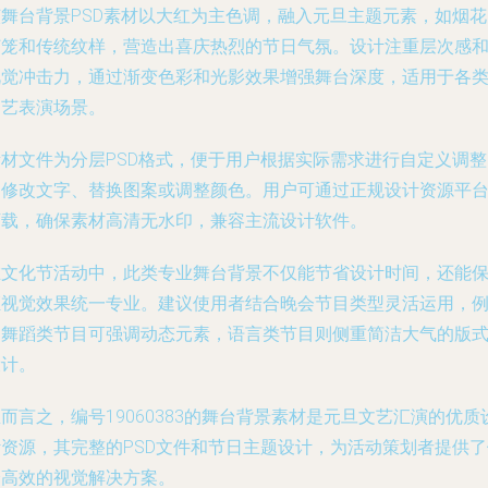
该舞台背景PSD素材以大红为主色调，融入元旦主题元素，如烟花
灯笼和传统纹样，营造出喜庆热烈的节日气氛。设计注重层次感
视觉冲击力，通过渐变色彩和光影效果增强舞台深度，适用于各
文艺表演场景。
素材文件为分层PSD格式，便于用户根据实际需求进行自定义调整
如修改文字、替换图案或调整颜色。用户可通过正规设计资源平
下载，确保素材高清无水印，兼容主流设计软件。
在文化节活动中，此类专业舞台背景不仅能节省设计时间，还能
证视觉效果统一专业。建议使用者结合晚会节目类型灵活运用，
如舞蹈类节目可强调动态元素，语言类节目则侧重简洁大气的版
设计。
而言之，编号19060383的舞台背景素材是元旦文艺汇演的优质
计资源，其完整的PSD文件和节日主题设计，为活动策划者提供了
捷高效的视觉解决方案。