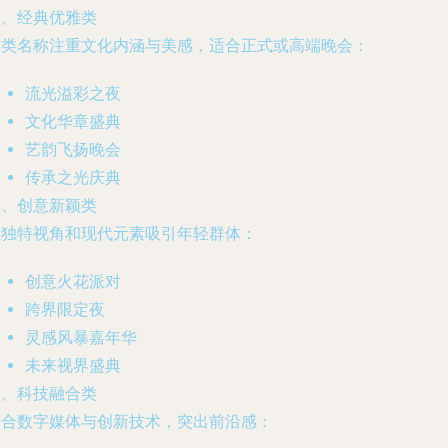
一、经典优雅类
这类名称注重文化内涵与美感，适合正式或高端晚会：
流光溢彩之夜
文化华章盛典
艺韵飞扬晚会
传承之光庆典
二、创意新颖类
以独特视角和现代元素吸引年轻群体：
创意火花派对
跨界限定夜
灵感风暴嘉年华
未来视界盛典
三、科技融合类
结合数字媒体与创新技术，突出前沿感：