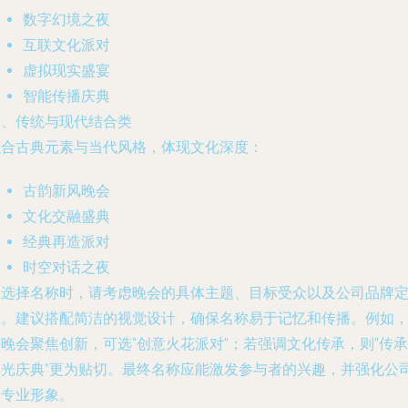
数字幻境之夜
互联文化派对
虚拟现实盛宴
智能传播庆典
四、传统与现代结合类
融合古典元素与当代风格，体现文化深度：
古韵新风晚会
文化交融盛典
经典再造派对
时空对话之夜
在选择名称时，请考虑晚会的具体主题、目标受众以及公司品牌
位。建议搭配简洁的视觉设计，确保名称易于记忆和传播。例如
晚会聚焦创新，可选“创意火花派对”；若强调文化传承，则“传承
之光庆典”更为贴切。最终名称应能激发参与者的兴趣，并强化公
的专业形象。