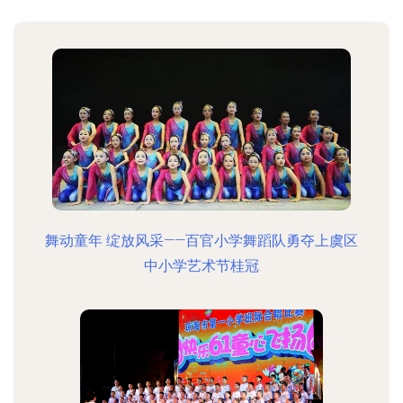
舞动童年 绽放风采——百官小学舞蹈队勇夺上虞区
中小学艺术节桂冠