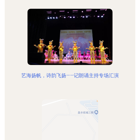
艺海扬帆，诗韵飞扬——记朗诵主持专场汇演