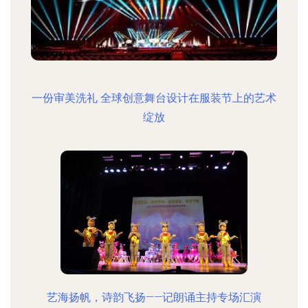
一份审美洗礼 全球创意舞台设计在服装节上的艺术
绽放
艺海扬帆，诗韵飞扬——记朗诵主持专场汇演