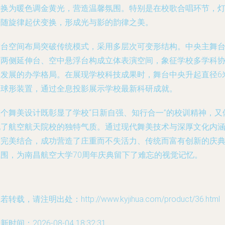
转换为暖色调金黄光，营造温馨氛围。特别是在校歌合唱环节，
光随旋律起伏变换，形成光与影的韵律之美。
舞台空间布局突破传统模式，采用多层次可变形结构。中央主舞
与两侧延伸台、空中悬浮台构成立体表演空间，象征学校多学科
调发展的办学格局。在展现学校科技成果时，舞台中央升起直径6
的球形装置，通过全息投影展示学校最新科研成就。
整个舞美设计既彰显了学校“日新自强、知行合一”的校训精神，又
现了航空航天院校的独特气质。通过现代舞美技术与深厚文化内
的完美结合，成功营造了庄重而不失活力、传统而富有创新的庆
氛围，为南昌航空大学70周年庆典留下了难忘的视觉记忆。
若转载，请注明出处：http://www.kyjihua.com/product/36.html
新时间：2026-08-04 18:32:31