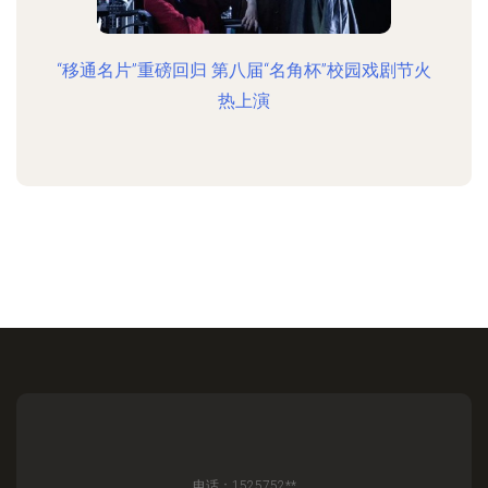
“移通名片”重磅回归 第八届“名角杯”校园戏剧节火
热上演
电话：1525752**