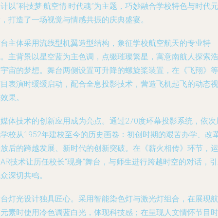
计以“科技梦·航空情·时代魂”为主题，巧妙融合学校特色与时代
素，打造了一场视觉与情感共振的庆典盛宴。
舞台主体采用流线型机翼造型结构，象征学校航空航天的专业特
色。主背景以星空蓝为主色调，点缀璀璨繁星，寓意南航人探索
瀚宇宙的梦想。舞台两侧设置可升降的螺旋桨装置，在《飞翔》
节目表演时缓缓启动，配合全息投影技术，营造飞机起飞的动态
觉效果。
多媒体技术的创新应用成为亮点。通过270度环幕投影系统，依次
现学校从1952年建校至今的历史画卷：初创时期的艰苦办学、改
开放后的跨越发展、新时代的创新突破。在《薪火相传》环节，
AR技术让历任校长“现身”舞台，与师生进行跨越时空的对话，
观众深切共鸣。
舞台灯光设计独具匠心。采用智能染色灯与激光灯组合，在展现
空元素时使用冷色调蓝白光，体现科技感；在呈现人文情怀节目