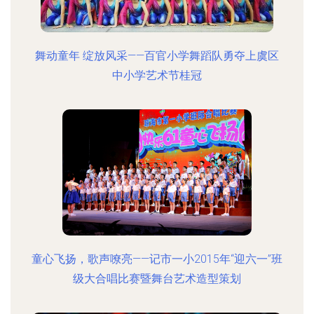
舞动童年 绽放风采——百官小学舞蹈队勇夺上虞区
中小学艺术节桂冠
童心飞扬，歌声嘹亮——记市一小2015年“迎六一”班
级大合唱比赛暨舞台艺术造型策划