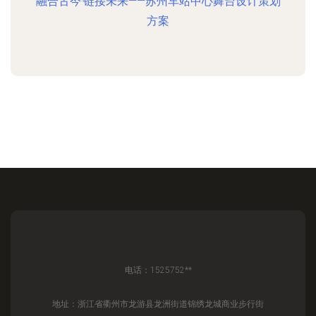
融合古今·链接未来——苏州车站中心舞台设计策划
方案
电话：1525752**
地址：浙江省衢州市龙游县龙洲街道锦绣龙城商业步行街