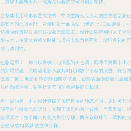
技，展现出奥斯卡八十载辉煌历程的致敬与创新精神。
舞台整体采用环形多层次结构，中央主舞台以流动的曲线造型象
影艺术的无限可能，背景则是一面高达15米的LED曲面屏幕，可
态切换为经典影片场景或抽象光影图案。设计团队特别引入了全
投影技术，使获奖者领奖时能与虚拟电影角色互动，增强典礼的
浸感与戏剧性。
在色彩运用上，舞台以香槟金与深蓝为主色调，既呼应奥斯卡小
人的荣耀质感，又暗喻电影从默片时代到数字革命的演进。舞台
侧设置了象征'电影菲林'的螺旋阶梯装置，台阶表面镶嵌着历届最
影片的微缩浮雕，宾客行走其间仿佛穿越影史长河。
值得一提的是，本届设计突破了传统舞台的静态局限，通过可升
透明平台与移动光影矩阵，实现了场景的瞬时转换。当颁发最佳
觉效果奖时，整个舞台将化为星空穹顶；而在致敬环节，柔和的
会交织成'电影梦'的立体字样。