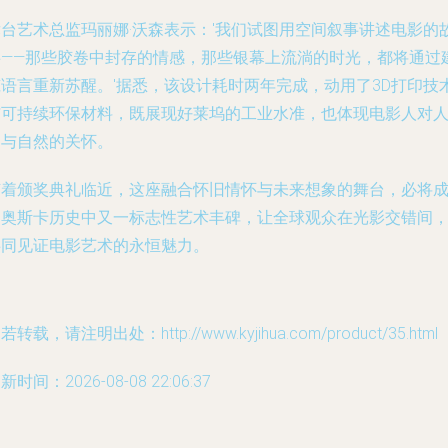
舞台艺术总监玛丽娜·沃森表示：'我们试图用空间叙事讲述电影的
事——那些胶卷中封存的情感，那些银幕上流淌的时光，都将通过
筑语言重新苏醒。'据悉，该设计耗时两年完成，动用了3D打印技
与可持续环保材料，既展现好莱坞的工业水准，也体现电影人对
文与自然的关怀。
随着颁奖典礼临近，这座融合怀旧情怀与未来想象的舞台，必将
为奥斯卡历史中又一标志性艺术丰碑，让全球观众在光影交错间
共同见证电影艺术的永恒魅力。
若转载，请注明出处：http://www.kyjihua.com/product/35.html
新时间：2026-08-08 22:06:37